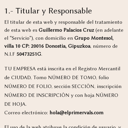
1.- Titular y Responsable
El titular de esta web y responsable del tratamiento
de esta web es
Guillermo Palacios Cruz
(en adelante
el “Servicio”), con domicilio en
Grupo Montesol,
villa 10 CP: 20016 Donostia, Gipuzkoa
, número de
N.I.F
50473251G
.
TU EMPRESA está inscrita en el Registro Mercantil
de CIUDAD, Tomo NÚMERO DE TOMO, folio
NÚMERO DE FOLIO, sección SECCIÓN, inscripción
NÚMERO DE INSCRIPCIÓN y con hoja NÚMERO
DE HOJA.
Correo electrónico:
hola@elprimervals.com
El uso de la web atribuye la condición de usuario, y